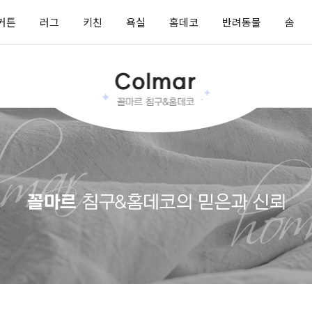
커튼
러그
키친
욕실
홈데코
반려동물
솜