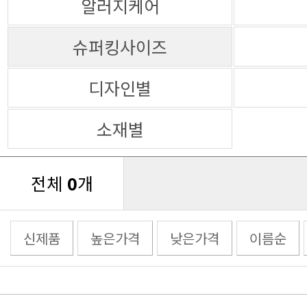
알러지케어
슈퍼킹사이즈
디자인별
소재별
전체
0
개
신제품
높은가격
낮은가격
이름순