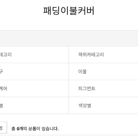
패딩이불커버
테고리
하위카테고리
구
이불
케어
피그먼트
별
색상별
별
총
0
개의 상품이 있습니다.