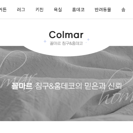
커튼
러그
키친
욕실
홈데코
반려동물
솜