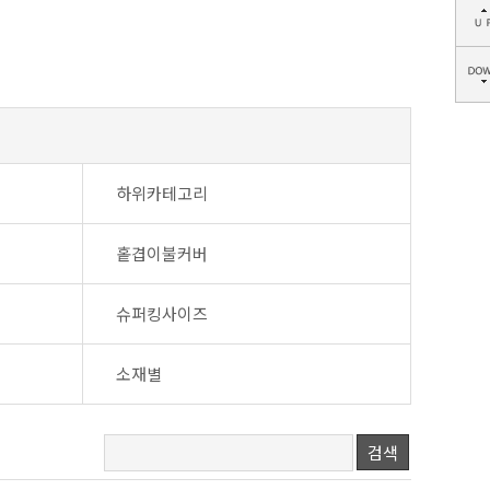
하위카테고리
홑겹이불커버
슈퍼킹사이즈
소재별
검색