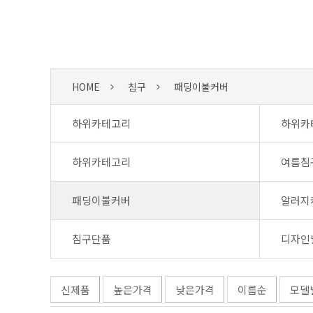
HOME
침구
패딩이불커버
하위카테고리
하위카
하위카테고리
여름침
패딩이불커버
알러지
침구단품
디자인
신제품
높은가격
낮은가격
이름순
모델