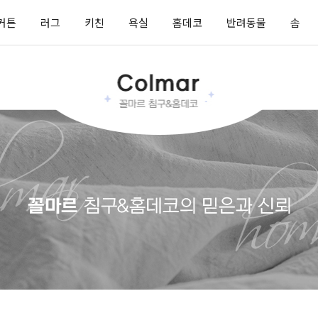
커튼
러그
키친
욕실
홈데코
반려동물
솜