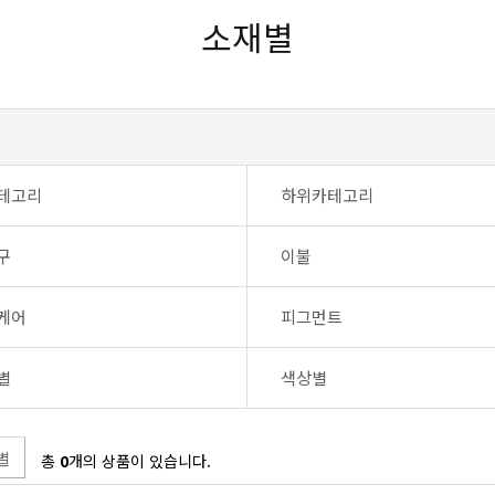
소재별
테고리
하위카테고리
구
이불
케어
피그먼트
별
색상별
별
총
0
개의 상품이 있습니다.