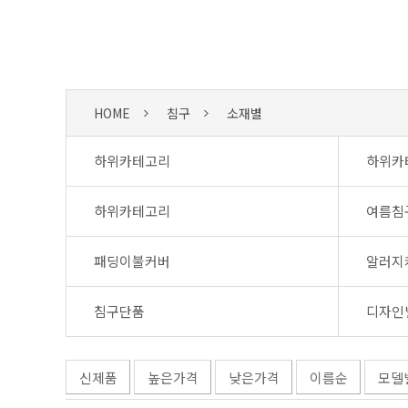
HOME
침구
소재별
하위카테고리
하위카
하위카테고리
여름침
패딩이불커버
알러지
침구단품
디자인
신제품
높은가격
낮은가격
이름순
모델