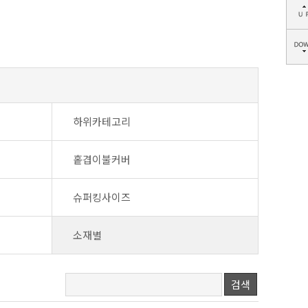
하위카테고리
홑겹이불커버
슈퍼킹사이즈
소재별
검색