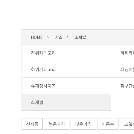
HOME
키즈
소재별
하위카테고리
하위카
하위카테고리
패딩이
슈퍼킹사이즈
침구단
소재별
신제품
높은가격
낮은가격
이름순
모델