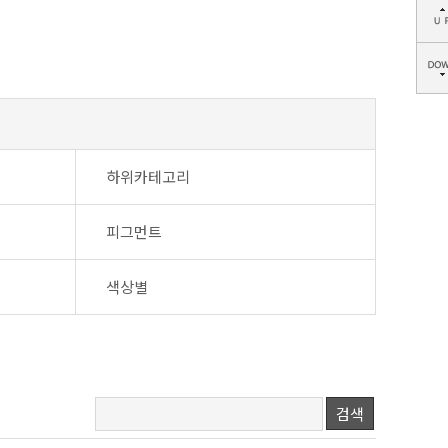
하위카테고리
피그먼트
색상별
검색