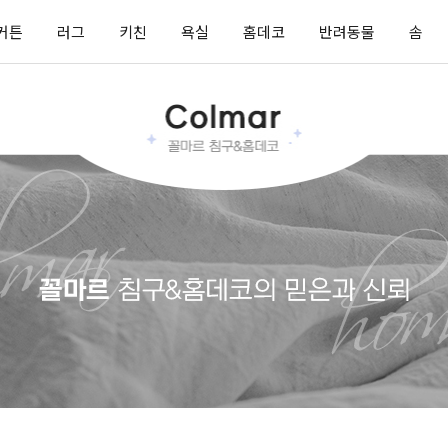
커튼
러그
키친
욕실
홈데코
반려동물
솜