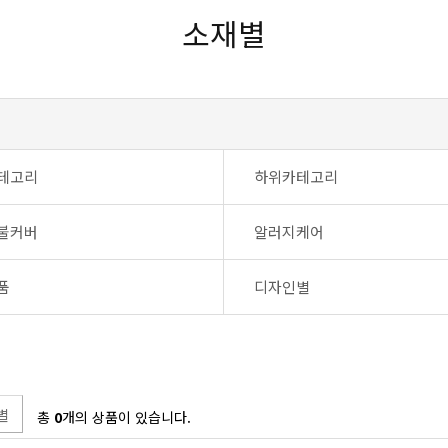
소재별
테고리
하위카테고리
불커버
알러지케어
품
디자인별
별
총
0
개의 상품이 있습니다.